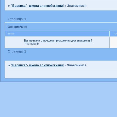
»
"Барвиха"- школа элитной жизни!
»
Знакомимся
Страница:
1
Знакомимся
Тема
О
Вы мечтали о лучшем приложении для знакомств?
rhlympkvlb
Страница:
1
»
"Барвиха"- школа элитной жизни!
»
Знакомимся