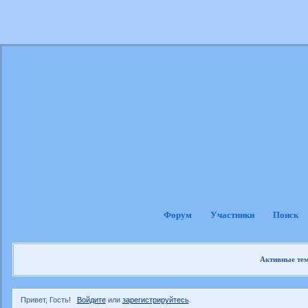
Форум
Участники
Поиск
Активные те
Привет, Гость!
Войдите
или
зарегистрируйтесь
.