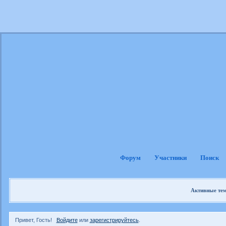
Форум
Участники
Поиск
Активные те
Привет, Гость!
Войдите
или
зарегистрируйтесь
.