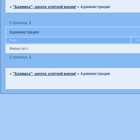
»
"Барвиха"- школа элитной жизни!
»
Администрация
Страница:
1
Администрация
Тема
О
Форум пуст.
Страница:
1
»
"Барвиха"- школа элитной жизни!
»
Администрация