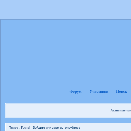
Форум
Участники
Поиск
Активные те
Привет, Гость!
Войдите
или
зарегистрируйтесь
.