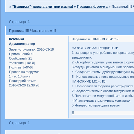
»
"Барвиха"- школа элитной жизни!
»
Правила форума
»
Правила!!!! 
Страница:
1
Правила!!!! Читать всем!!!
Ксюнька
Поделиться
2010-03-19 23:41:59
Администратор
НА ФОРУМЕ ЗАПРЕЩАЕТСЯ:
Зарегистрирован
: 2010-03-19
1. запрещено употреблять ненормативну
Приглашений:
0
звездочками.
Сообщений:
21
2. Оскорблять других участников форум
Уважение:
[+0/-0]
3.флуд и реклама о выдуманном зарабо
Позитив:
[+0/-0]
4. Создавать темы, дублирующие уже 
Провел на форуме:
1 час 18 минут
5. Использовать в нике нецензурные слов
Последний визит:
НА ФОРУМЕ МОЖНО:
2010-03-20 12:38:20
1. Пользователи форума регистрируютс
2.Создавать темы в соответствующем и
3.Пользователи могут сообщать о люб
4.Участвувать в различных конкурсах.
5.Интерестно проводить время.
0
Страница:
1